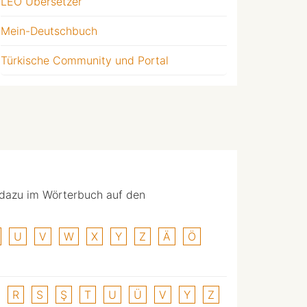
LEO Übersetzer
Mein-Deutschbuch
Türkische Community und Portal
 dazu im Wörterbuch auf den
U
V
W
X
Y
Z
Ä
Ö
R
S
Ş
T
U
Ü
V
Y
Z