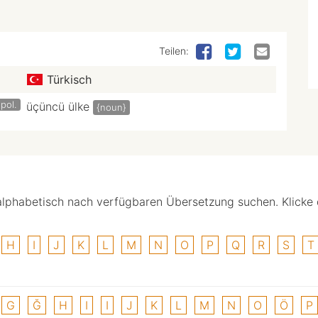
Teilen:
Türkisch
pol.
üçüncü ülke
{noun}
alphabetisch nach verfügbaren Übersetzung suchen. Klicke
H
I
J
K
L
M
N
O
P
Q
R
S
T
G
Ğ
H
I
I
J
K
L
M
N
O
Ö
P