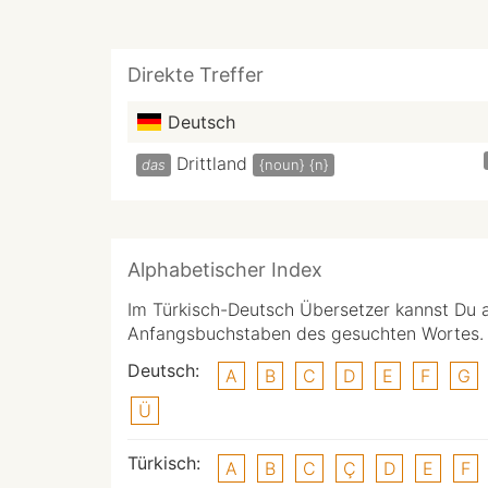
Direkte Treffer
Deutsch
Drittland
das
{noun}
{n}
Alphabetischer Index
Im Türkisch-Deutsch Übersetzer kannst Du 
Anfangsbuchstaben des gesuchten Wortes.
Deutsch:
A
B
C
D
E
F
G
Ü
Türkisch:
A
B
C
Ç
D
E
F