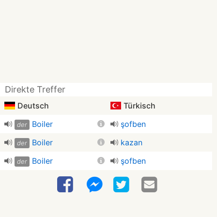
Direkte Treffer
Deutsch
Türkisch
Boiler
şofben
der
Boiler
kazan
der
Boiler
şofben
der