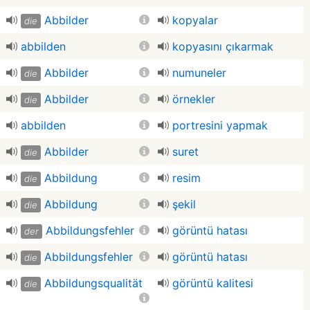
Abbilder
kopyalar
die
abbilden
kopyasını çıkarmak
Abbilder
numuneler
die
Abbilder
örnekler
die
abbilden
portresini yapmak
Abbilder
suret
die
Abbildung
resim
die
Abbildung
şekil
die
Abbildungsfehler
görüntü hatası
der
Abbildungsfehler
görüntü hatası
die
Abbildungsqualität
görüntü kalitesi
die