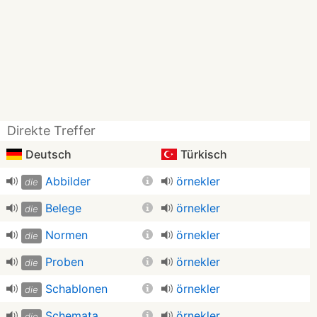
Direkte Treffer
Deutsch
Türkisch
Abbilder
örnekler
die
Belege
örnekler
die
Normen
örnekler
die
Proben
örnekler
die
Schablonen
örnekler
die
Schemata
örnekler
die