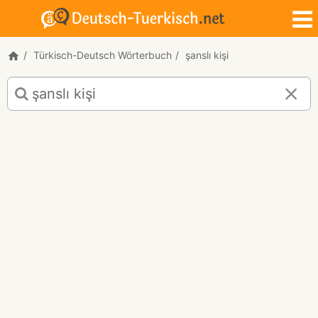
Türkisch-Deutsch Wörterbuch
şanslı kişi
Türkisch-
Deutsch
Übersetzung
für
"şanslı
kişi"