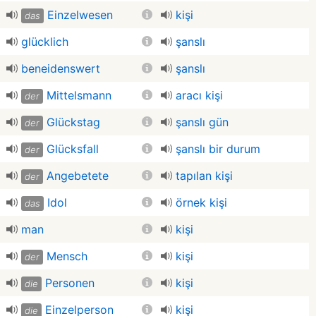
Einzelwesen
kişi
das
glücklich
şanslı
beneidenswert
şanslı
Mittelsmann
aracı kişi
der
Glückstag
şanslı gün
der
Glücksfall
şanslı bir durum
der
Angebetete
tapılan kişi
der
Idol
örnek kişi
das
man
kişi
Mensch
kişi
der
Personen
kişi
die
Einzelperson
kişi
die