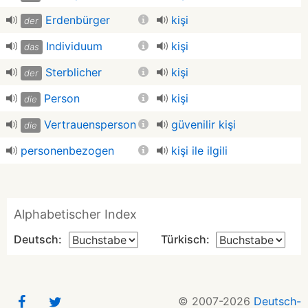
Erdenbürger
kişi
der
Individuum
kişi
das
Sterblicher
kişi
der
Person
kişi
die
Vertrauensperson
güvenilir kişi
die
personenbezogen
kişi ile ilgili
Alphabetischer Index
Deutsch:
Türkisch:
© 2007-2026
Deutsch-