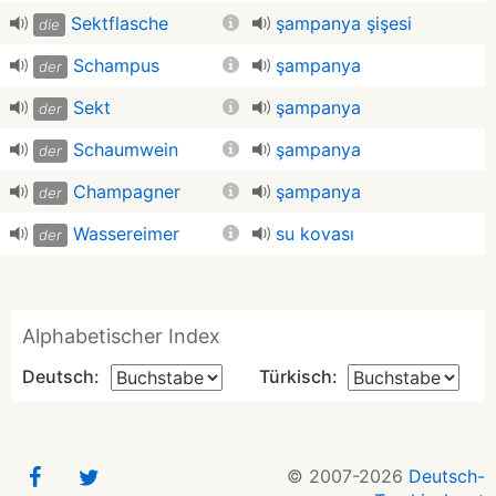
Sektflasche
şampanya şişesi
die
Schampus
şampanya
der
Sekt
şampanya
der
Schaumwein
şampanya
der
Champagner
şampanya
der
Wassereimer
su kovası
der
Alphabetischer Index
Deutsch:
Türkisch:
© 2007-2026
Deutsch-