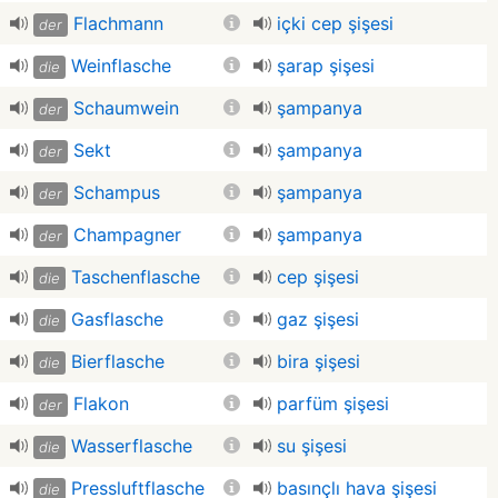
Flachmann
içki cep şişesi
der
Weinflasche
şarap şişesi
die
Schaumwein
şampanya
der
Sekt
şampanya
der
Schampus
şampanya
der
Champagner
şampanya
der
Taschenflasche
cep şişesi
die
Gasflasche
gaz şişesi
die
Bierflasche
bira şişesi
die
Flakon
parfüm şişesi
der
Wasserflasche
su şişesi
die
Pressluftflasche
basınçlı hava şişesi
die