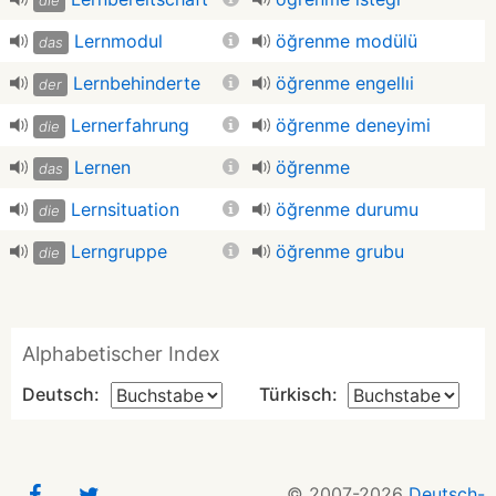
die
Lernmodul
öğrenme modülü
das
Lernbehinderte
öğrenme engellıi
der
Lernerfahrung
öğrenme deneyimi
die
Lernen
öğrenme
das
Lernsituation
öğrenme durumu
die
Lerngruppe
öğrenme grubu
die
Alphabetischer Index
Deutsch:
Türkisch:
© 2007-2026
Deutsch-