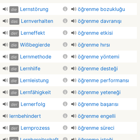
Lernstörung
öğrenme bozukluğu
die
Lernverhalten
öğrenme davranışı
das
Lerneffekt
öğrenme etkisi
der
Wißbegierde
öğrenme hırsı
die
Lernmethode
öğrenme yöntemi
die
Lernhilfe
öğrenme desteği
die
Lernleistung
öğrenme performansı
die
Lernfähigkeit
öğrenme yeteneği
die
Lernerfolg
öğrenme başarısı
der
lernbehindert
öğrenme engelli
Lernprozess
öğrenme süreci
der
Lernbereitschaft
öğrenme isteği