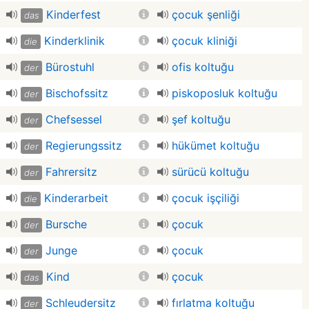
Kinderfest
çocuk şenliği
das
Kinderklinik
çocuk kliniği
die
Bürostuhl
ofis koltuğu
der
Bischofssitz
piskoposluk koltuğu
der
Chefsessel
şef koltuğu
der
Regierungssitz
hükümet koltuğu
der
Fahrersitz
sürücü koltuğu
der
Kinderarbeit
çocuk işçiliği
die
Bursche
çocuk
der
Junge
çocuk
der
Kind
çocuk
das
Schleudersitz
fırlatma koltuğu
der