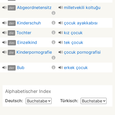
Abgeordnetensitz
milletvekili koltuğu
der
Kinderschuh
çocuk ayakkabısı
der
Tochter
kız çocuk
die
Einzelkind
tek çocuk
das
Kinderpornografie
çocuk pornografisi
die
Bub
erkek çocuk
der
Alphabetischer Index
Deutsch:
Türkisch: