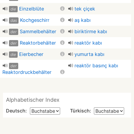
Einzelblüte
tek çiçek
die
Kochgeschirr
aş kabı
das
Sammelbehälter
biriktirme kabı
der
Reaktorbehälter
reaktör kabı
der
Eierbecher
yumurta kabı
die
reaktör basınç kabı
der
Reaktordruckbehälter
Alphabetischer Index
Deutsch:
Türkisch: