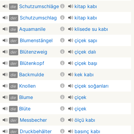
Schutzumschläge
kitap kabı
die
Schutzumschlag
kitap kabı
der
Aquamanile
klisede su kabı
die
Blumenstängel
çiçek sapı
der
Blütenzweig
çiçek dalı
der
Blütenkopf
çiçek başı
der
Backmulde
kek kabı
die
Knollen
çiçek soğanları
die
Blume
çiçek
die
Blüte
çiçek
die
Messbecher
ölçü kabı
der
Druckbehälter
basınç kabı
der