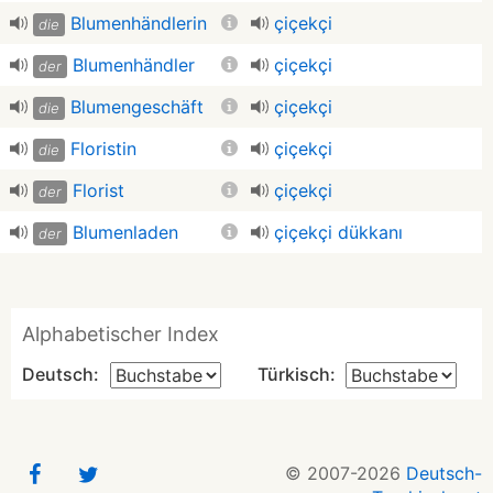
Blumenhändlerin
çiçekçi
die
Blumenhändler
çiçekçi
der
Blumengeschäft
çiçekçi
die
Floristin
çiçekçi
die
Florist
çiçekçi
der
Blumenladen
çiçekçi dükkanı
der
Alphabetischer Index
Deutsch:
Türkisch:
© 2007-2026
Deutsch-