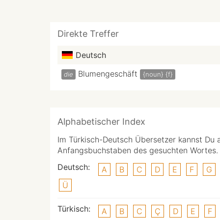
Direkte Treffer
Deutsch
Blumengeschäft
die
{noun}
{f}
Alphabetischer Index
Im Türkisch-Deutsch Übersetzer kannst Du 
Anfangsbuchstaben des gesuchten Wortes.
Deutsch:
A
B
C
D
E
F
G
Ü
Türkisch:
A
B
C
Ç
D
E
F