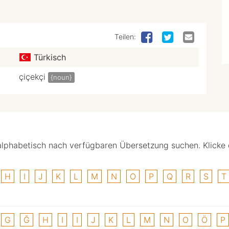
Teilen:
Türkisch
çiçekçi
{noun}
alphabetisch nach verfügbaren Übersetzung suchen. Klicke
H
I
J
K
L
M
N
O
P
Q
R
S
T
G
Ğ
H
I
I
J
K
L
M
N
O
Ö
P