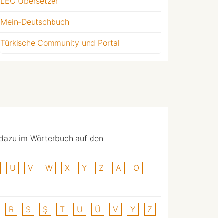
LEO Übersetzer
Mein-Deutschbuch
Türkische Community und Portal
 dazu im Wörterbuch auf den
U
V
W
X
Y
Z
Ä
Ö
R
S
Ş
T
U
Ü
V
Y
Z