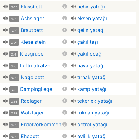
Flussbett
nehir yatağı
das
Achslager
eksen yatağı
das
Brautbett
gelin yatağı
das
Kieselstein
çakıl taşı
der
Kiesgrube
çakıl ocağı
die
Luftmatratze
hava yatağı
die
Nagelbett
tırnak yatağı
das
Campingliege
kamp yatağı
die
Radlager
tekerlek yatağı
das
Wälzlager
rulman yatağı
das
Erdölvorkommen
petrol yatağı
das
Ehebett
evlilik yatağı
das