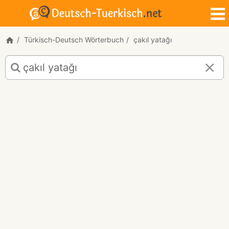
Türkisch-Deutsch Wörterbuch
çakıl yatağı
Türkisch-
Deutsch
Übersetzung
für
"çakıl
yatağı"