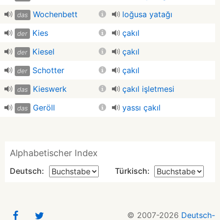
Wochenbett
loğusa yatağı
das
Kies
çakıl
der
Kiesel
çakıl
der
Schotter
çakıl
der
Kieswerk
çakıl işletmesi
das
Geröll
yassı çakıl
das
Alphabetischer Index
Deutsch:
Türkisch:
© 2007-2026
Deutsch-