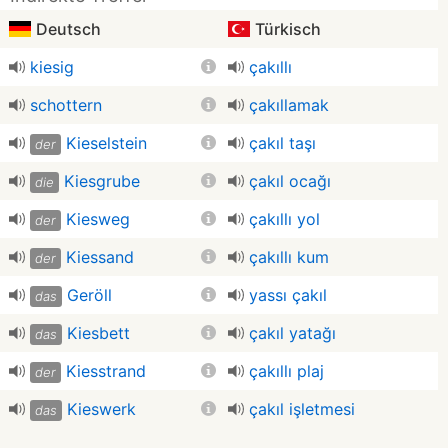
Deutsch
Türkisch
kiesig
çakıllı
schottern
çakıllamak
Kieselstein
çakıl taşı
der
Kiesgrube
çakıl ocağı
die
Kiesweg
çakıllı yol
der
Kiessand
çakıllı kum
der
Geröll
yassı çakıl
das
Kiesbett
çakıl yatağı
das
Kiesstrand
çakıllı plaj
der
Kieswerk
çakıl işletmesi
das