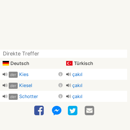
Direkte Treffer
Deutsch
Türkisch
Kies
çakıl
der
Kiesel
çakıl
der
Schotter
çakıl
der