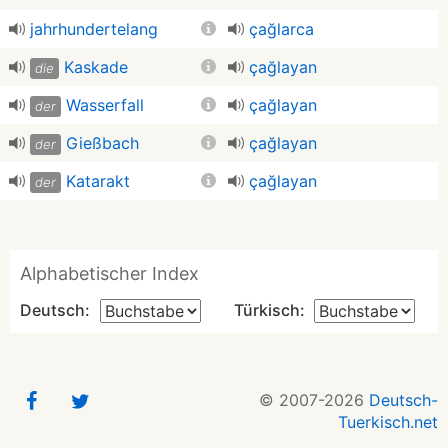
jahrhundertelang
çağlarca
Kaskade
çağlayan
die
Wasserfall
çağlayan
der
Gieß­bach
çağlayan
der
Katarakt
çağlayan
der
Alphabetischer Index
Deutsch:
Türkisch:
© 2007-2026
Deutsch-
Tuerkisch.net