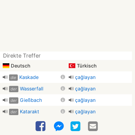
Direkte Treffer
Deutsch
Türkisch
Kaskade
çağlayan
die
Wasserfall
çağlayan
der
Gieß­bach
çağlayan
der
Katarakt
çağlayan
der