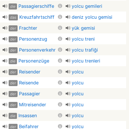
Passagierschiffe
yolcu gemileri
die
Kreuzfahrtschiff
deniz yolcu gemisi
das
Frachter
yük gemisi
der
Personenzug
yolcu treni
der
Personenverkehr
yolcu trafiği
der
Personenzüge
yolcu trenleri
die
Reisender
yolcu
der
Reisende
yolcu
der
Passagier
yolcu
der
Mitreisender
yolcu
der
Insassen
yolcu
die
Beifahrer
yolcu
der