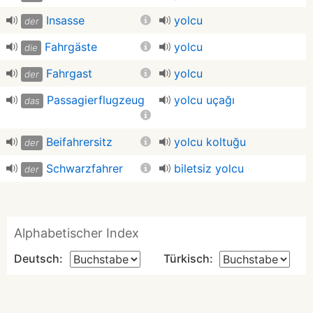
Insasse
yolcu
der
Fahrgäste
yolcu
die
Fahrgast
yolcu
der
Passagierflugzeug
yolcu uçağı
das
Beifahrersitz
yolcu koltuğu
der
Schwarzfahrer
biletsiz yolcu
der
Alphabetischer Index
Deutsch:
Türkisch: