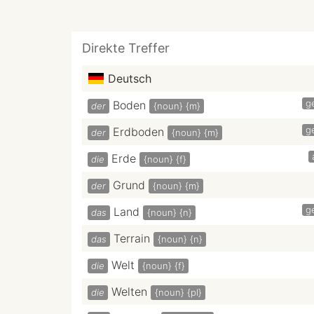
Direkte Treffer
Deutsch
g
Boden
der
{noun}
{m}
g
Erdboden
der
{noun}
{m}
Erde
die
{noun}
{f}
Grund
der
{noun}
{m}
g
Land
das
{noun}
{n}
Terrain
das
{noun}
{n}
Welt
die
{noun}
{f}
Welten
die
{noun}
{pl}