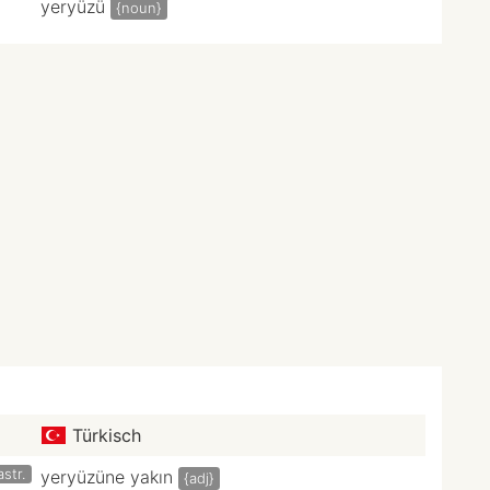
yeryüzü
{noun}
Türkisch
astr.
yeryüzüne yakın
{adj}