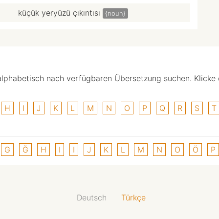
küçük yeryüzü çıkıntısı
{noun}
alphabetisch nach verfügbaren Übersetzung suchen. Klicke
H
I
J
K
L
M
N
O
P
Q
R
S
T
G
Ğ
H
I
I
J
K
L
M
N
O
Ö
P
Deutsch
Türkçe