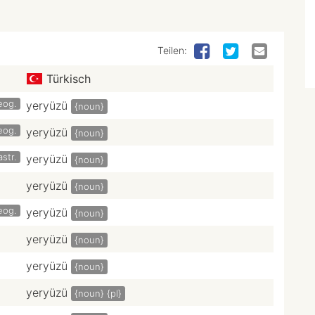
Teilen:
Türkisch
eog.
yeryüzü
{noun}
eog.
yeryüzü
{noun}
astr.
yeryüzü
{noun}
yeryüzü
{noun}
eog.
yeryüzü
{noun}
yeryüzü
{noun}
yeryüzü
{noun}
yeryüzü
{noun}
{pl}