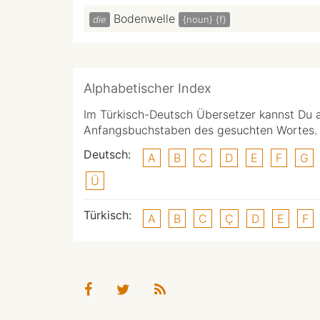
Bodenwelle
die
{noun}
{f}
Alphabetischer Index
Im Türkisch-Deutsch Übersetzer kannst Du 
Anfangsbuchstaben des gesuchten Wortes.
Deutsch:
A
B
C
D
E
F
G
Ü
Türkisch:
A
B
C
Ç
D
E
F