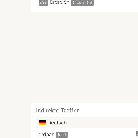
Erdreich
das
{noun}
{n}
Indirekte Treffer
Deutsch
erdnah
{adj}