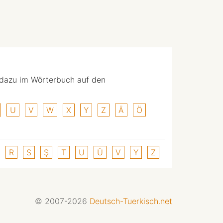
 dazu im Wörterbuch auf den
U
V
W
X
Y
Z
Ä
Ö
R
S
Ş
T
U
Ü
V
Y
Z
© 2007-2026
Deutsch-Tuerkisch.net