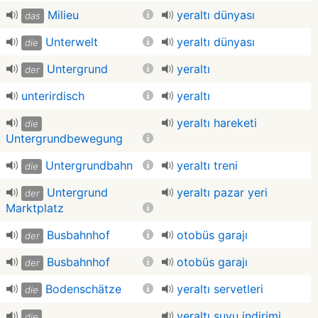
Milieu
yeraltı dünyası
das
Unterwelt
yeraltı dünyası
die
Untergrund
yeraltı
der
unterirdisch
yeraltı
yeraltı hareketi
die
Untergrundbewegung
Untergrundbahn
yeraltı treni
die
Untergrund
yeraltı pazar yeri
der
Marktplatz
Busbahnhof
otobüs garajı
der
Busbahnhof
otobüs garajı
der
Bodenschätze
yeraltı servetleri
die
yeraltı suyu indirimi
die