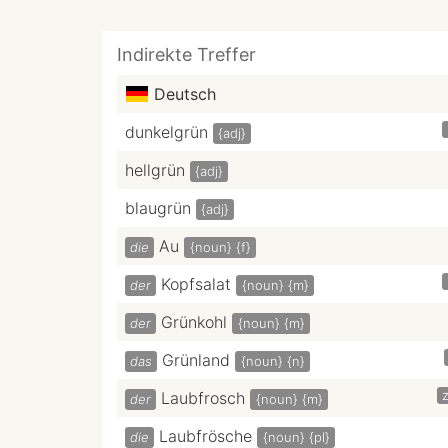
Indirekte Treffer
Deutsch
dunkelgrün
{adj}
hellgrün
{adj}
blaugrün
{adj}
Au
die
{noun}
{f}
Kopfsalat
der
{noun}
{m}
Grünkohl
der
{noun}
{m}
Grünland
das
{noun}
{n}
z
Laubfrosch
der
{noun}
{m}
Laubfrösche
die
{noun}
{pl}