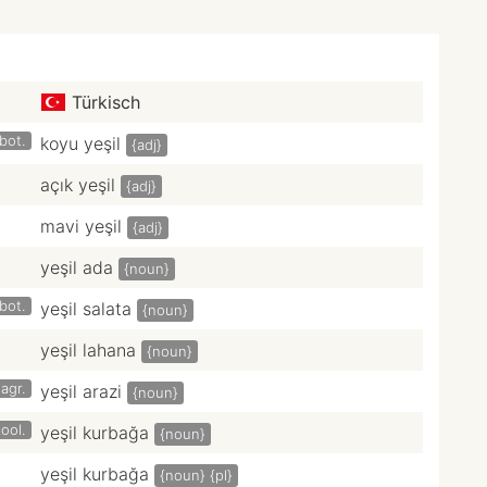
Türkisch
bot.
koyu yeşil
{adj}
açık yeşil
{adj}
mavi yeşil
{adj}
yeşil ada
{noun}
bot.
yeşil salata
{noun}
yeşil lahana
{noun}
agr.
yeşil arazi
{noun}
ool.
yeşil kurbağa
{noun}
yeşil kurbağa
{noun}
{pl}