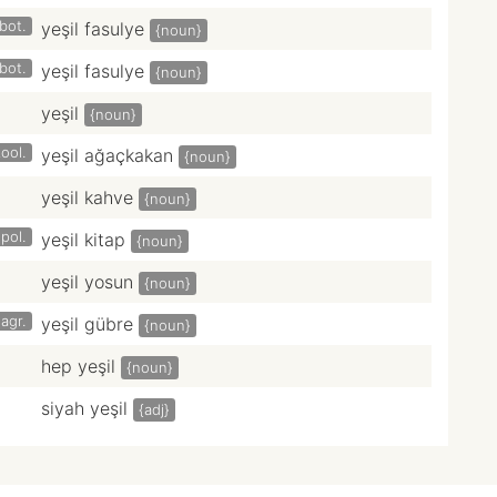
bot.
yeşil fasulye
{noun}
bot.
yeşil fasulye
{noun}
yeşil
{noun}
ool.
yeşil ağaçkakan
{noun}
yeşil kahve
{noun}
pol.
yeşil kitap
{noun}
yeşil yosun
{noun}
agr.
yeşil gübre
{noun}
hep yeşil
{noun}
siyah yeşil
{adj}