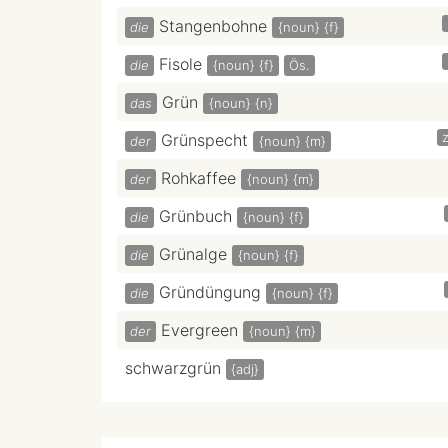
Stangenbohne
die
{noun}
{f}
Fisole
die
{noun}
{f}
Ös.
Grün
das
{noun}
{n}
z
Grünspecht
der
{noun}
{m}
Rohkaffee
der
{noun}
{m}
Grünbuch
die
{noun}
{f}
Grünalge
die
{noun}
{f}
Gründüngung
die
{noun}
{f}
Evergreen
der
{noun}
{m}
schwarzgrün
{adj}