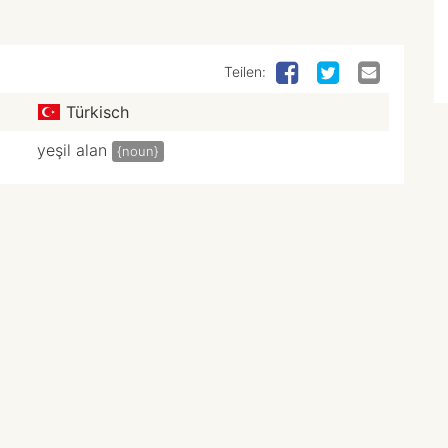
Teilen:
Türkisch
yeşil alan
{noun}