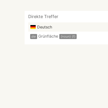
Direkte Treffer
Deutsch
Grünfläche
die
{noun}
{f}