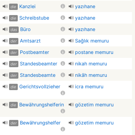
Kanzlei
yazıhane
die
Schreibstube
yazıhane
die
Büro
yazıhane
das
Amtsarzt
Sağlık memuru
der
Postbeamter
postane memuru
der
Standesbeamter
nikah memuru
der
Standesbeamte
nikâh memuru
der
Gerichtsvollzieher
icra memuru
die
Bewährungshelferin
gözetim memuru
die
Bewährungshelfer
gözetim memuru
der