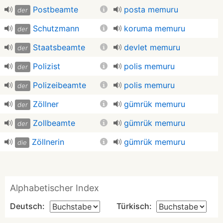
Postbeamte
posta memuru
der
Schutzmann
koruma memuru
der
Staatsbeamte
devlet memuru
der
Polizist
polis memuru
der
Polizeibeamte
polis memuru
der
Zöllner
gümrük memuru
der
Zollbeamte
gümrük memuru
der
Zöllnerin
gümrük memuru
die
Alphabetischer Index
Deutsch:
Türkisch: