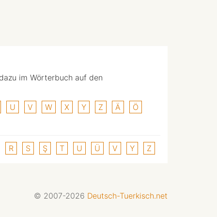
 dazu im Wörterbuch auf den
U
V
W
X
Y
Z
Ä
Ö
R
S
Ş
T
U
Ü
V
Y
Z
© 2007-2026
Deutsch-Tuerkisch.net