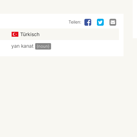
Teilen:
Türkisch
yan kanat
{noun}