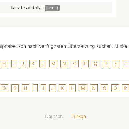
kanat sandalye
{noun}
alphabetisch nach verfügbaren Übersetzung suchen. Klicke
H
I
J
K
L
M
N
O
P
Q
R
S
T
G
Ğ
H
I
I
J
K
L
M
N
O
Ö
P
Deutsch
Türkçe