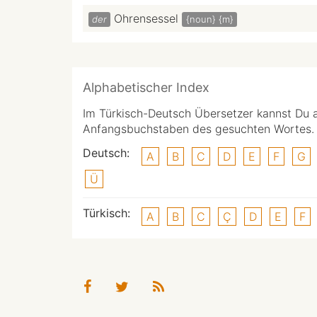
Ohrensessel
der
{noun}
{m}
Alphabetischer Index
Im Türkisch-Deutsch Übersetzer kannst Du 
Anfangsbuchstaben des gesuchten Wortes.
Deutsch:
A
B
C
D
E
F
G
Ü
Türkisch:
A
B
C
Ç
D
E
F