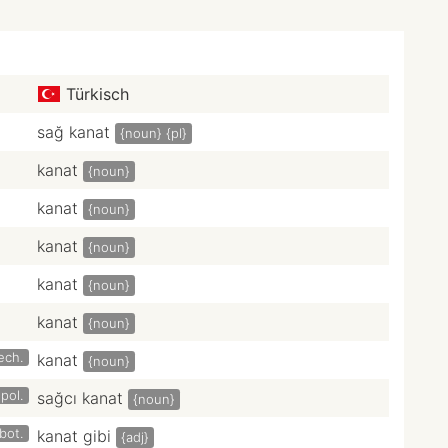
Türkisch
sağ kanat
{noun}
{pl}
kanat
{noun}
kanat
{noun}
kanat
{noun}
kanat
{noun}
kanat
{noun}
ech.
kanat
{noun}
pol.
sağcı kanat
{noun}
bot.
kanat gibi
{adj}