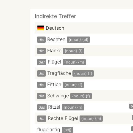
Indirekte Treffer
Deutsch
Rechten
die
{noun}
{pl}
Flanke
die
{noun}
{f}
Flügel
der
{noun}
{m}
Tragfläche
die
{noun}
{f}
Fittich
die
{noun}
{f}
Schwinge
die
{noun}
{f}
t
Ritzel
das
{noun}
{n}
Rechte Flügel
der
{noun}
{m}
flügelartig
{adj}