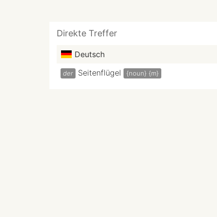
Direkte Treffer
Deutsch
Seitenflügel
der
{noun}
{m}