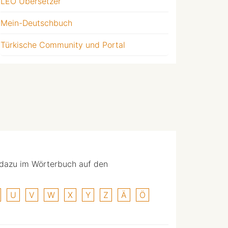
LEO Übersetzer
Mein-Deutschbuch
Türkische Community und Portal
 dazu im Wörterbuch auf den
U
V
W
X
Y
Z
Ä
Ö