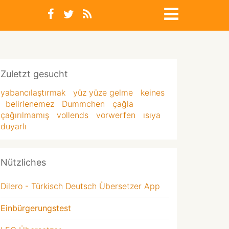
Zuletzt gesucht
yabancılaştırmak
yüz yüze gelme
keines
belirlenemez
Dummchen
çağla
çağırılmamış
vollends
vorwerfen
ısıya
duyarlı
Nützliches
Dilero - Türkisch Deutsch Übersetzer App
Einbürgerungstest