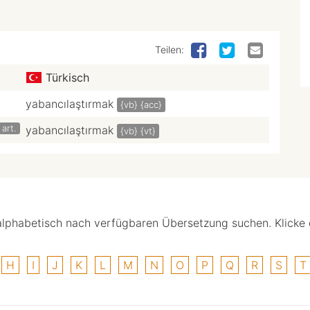
Teilen:
Türkisch
yabancılaştırmak
{vb}
{acc}
art.
yabancılaştırmak
{vb}
{vt}
alphabetisch nach verfügbaren Übersetzung suchen. Klicke
H
I
J
K
L
M
N
O
P
Q
R
S
T