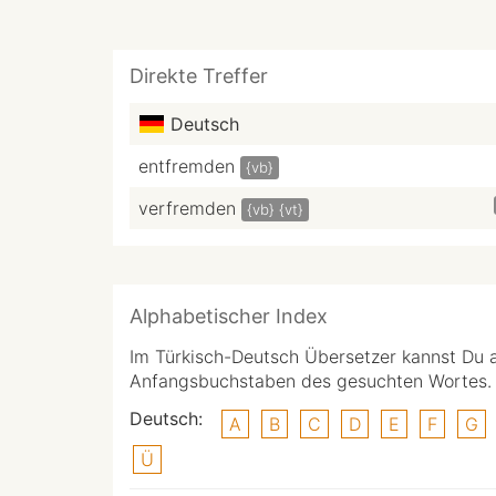
Direkte Treffer
Deutsch
entfremden
{vb}
verfremden
{vb}
{vt}
Alphabetischer Index
Im Türkisch-Deutsch Übersetzer kannst Du 
Anfangsbuchstaben des gesuchten Wortes.
Deutsch:
A
B
C
D
E
F
G
Ü