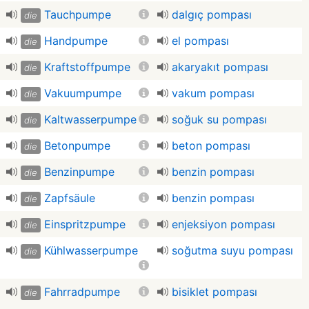
Tauchpumpe
dalgıç pompası
die
Handpumpe
el pompası
die
Kraftstoffpumpe
akaryakıt pompası
die
Vakuumpumpe
vakum pompası
die
Kaltwasserpumpe
soğuk su pompası
die
Betonpumpe
beton pompası
die
Benzinpumpe
benzin pompası
die
Zapfsäule
benzin pompası
die
Einspritzpumpe
enjeksiyon pompası
die
Kühlwasserpumpe
soğutma suyu pompası
die
Fahrradpumpe
bisiklet pompası
die