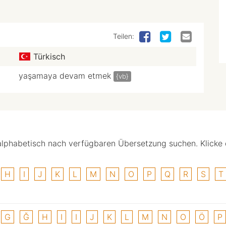
Teilen:
Türkisch
yaşamaya devam etmek
{vb}
alphabetisch nach verfügbaren Übersetzung suchen. Klicke
H
I
J
K
L
M
N
O
P
Q
R
S
T
G
Ğ
H
I
I
J
K
L
M
N
O
Ö
P