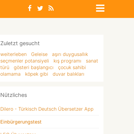
Zuletzt gesucht
weiterleben
Geleise
aşırı duygusallık
seçmenler potansiyeli
kış programı
sanat
türü
gösteri başlangıcı
çocuk sahibi
olamama
köpek gibi
duvar balıkları
Nützliches
Dilero - Türkisch Deutsch Übersetzer App
Einbürgerungstest