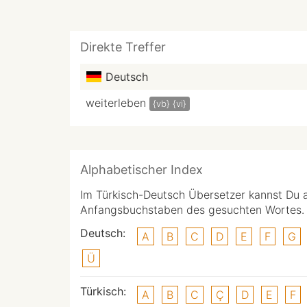
Direkte Treffer
Deutsch
weiterleben
{vb}
{vi}
Alphabetischer Index
Im Türkisch-Deutsch Übersetzer kannst Du 
Anfangsbuchstaben des gesuchten Wortes.
Deutsch:
A
B
C
D
E
F
G
Ü
Türkisch:
A
B
C
Ç
D
E
F