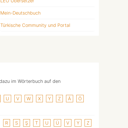
LEO Übersetzer
Mein-Deutschbuch
Türkische Community und Portal
 dazu im Wörterbuch auf den
U
V
W
X
Y
Z
Ä
Ö
R
S
Ş
T
U
Ü
V
Y
Z