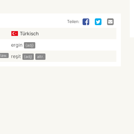
Teilen:
Türkisch
ergin
{adj}
law.
reşit
{adj}
altr.