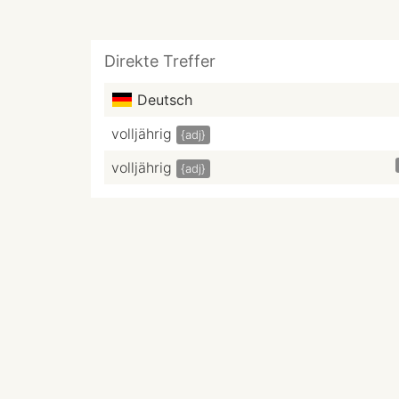
Direkte Treffer
Deutsch
volljährig
{adj}
volljährig
{adj}