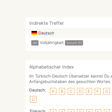
Indirekte Treffer
Deutsch
Volljährigkeit
die
{noun}
{f}
Alphabetischer Index
Im Türkisch-Deutsch Übersetzer kannst Du 
Anfangsbuchstaben des gesuchten Wortes.
Deutsch:
A
B
C
D
E
F
G
Ü
Türkisch: