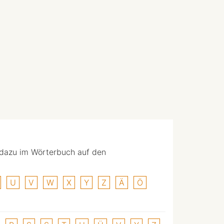
 dazu im Wörterbuch auf den
U
V
W
X
Y
Z
Ä
Ö