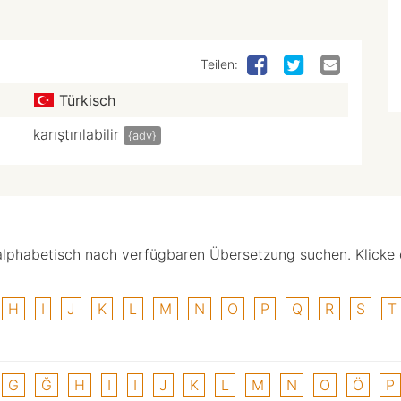
Teilen:
Türkisch
karıştırılabilir
{adv}
alphabetisch nach verfügbaren Übersetzung suchen. Klicke
H
I
J
K
L
M
N
O
P
Q
R
S
T
G
Ğ
H
I
I
J
K
L
M
N
O
Ö
P