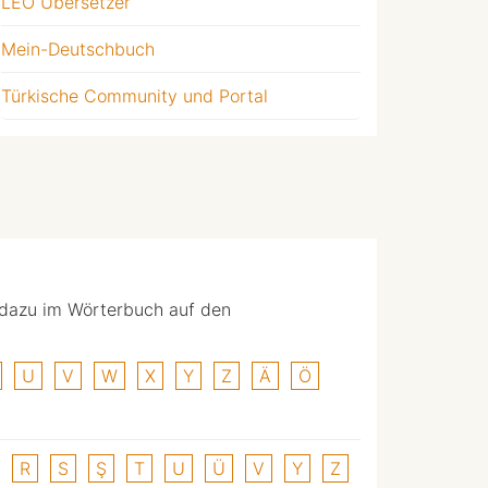
LEO Übersetzer
Mein-Deutschbuch
Türkische Community und Portal
 dazu im Wörterbuch auf den
U
V
W
X
Y
Z
Ä
Ö
R
S
Ş
T
U
Ü
V
Y
Z