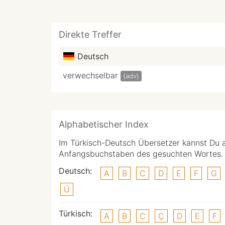
Direkte Treffer
Deutsch
verwechselbar
{adv}
Alphabetischer Index
Im Türkisch-Deutsch Übersetzer kannst Du 
Anfangsbuchstaben des gesuchten Wortes.
Deutsch:
A
B
C
D
E
F
G
Ü
Türkisch:
A
B
C
Ç
D
E
F