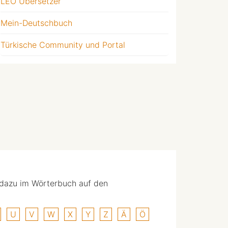
LEO Übersetzer
Mein-Deutschbuch
Türkische Community und Portal
 dazu im Wörterbuch auf den
U
V
W
X
Y
Z
Ä
Ö