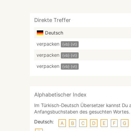
Direkte Treffer
Deutsch
verpacken
{vb}
{vt}
verpacken
{vb}
{vt}
verpacken
{vb}
{vt}
Alphabetischer Index
Im Türkisch-Deutsch Übersetzer kannst Du 
Anfangsbuchstaben des gesuchten Wortes.
Deutsch:
A
B
C
D
E
F
G