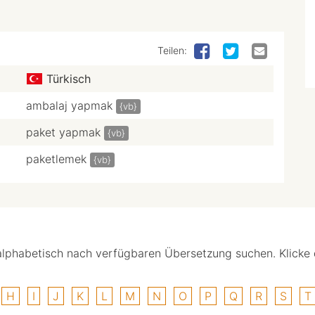
Teilen:
Türkisch
ambalaj yapmak
{vb}
paket yapmak
{vb}
paketlemek
{vb}
alphabetisch nach verfügbaren Übersetzung suchen. Klicke
H
I
J
K
L
M
N
O
P
Q
R
S
T