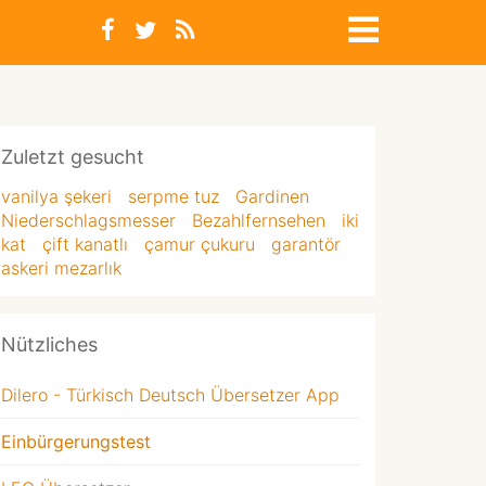
Zuletzt gesucht
vanilya şekeri
serpme tuz
Gardinen
Niederschlagsmesser
Bezahlfernsehen
iki
kat
çift kanatlı
çamur çukuru
garantör
askeri mezarlık
Nützliches
Dilero - Türkisch Deutsch Übersetzer App
Einbürgerungstest