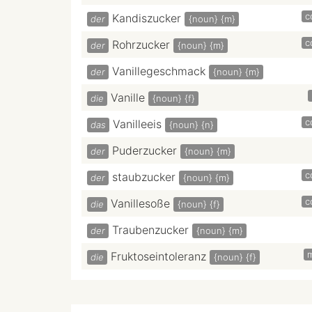
c
Kandiszucker
der
{noun}
{m}
c
Rohrzucker
der
{noun}
{m}
Vanillegeschmack
der
{noun}
{m}
Vanille
die
{noun}
{f}
c
Vanilleeis
das
{noun}
{n}
Puderzucker
der
{noun}
{m}
c
staubzucker
der
{noun}
{m}
c
Vanillesoße
die
{noun}
{f}
Traubenzucker
der
{noun}
{m}
Fruktoseintoleranz
die
{noun}
{f}