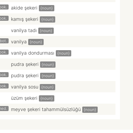
ook.
akide şekeri
{noun}
ook.
kamış şekeri
{noun}
vanilya tadı
{noun}
bot.
vanilya
{noun}
ook.
vanilya dondurması
{noun}
pudra şekeri
{noun}
ook.
pudra şekeri
{noun}
ook.
vanilya sosu
{noun}
üzüm şekeri
{noun}
med.
meyve şekeri tahammülsüzlüğü
{noun}