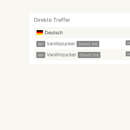
Direkte Treffer
Deutsch
c
Vanillezucker
der
{noun}
{m}
c
Vanillinzucker
der
{noun}
{m}