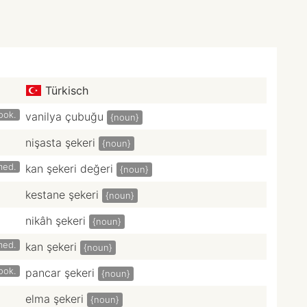
Türkisch
ook.
vanilya çubuğu
{noun}
nişasta şekeri
{noun}
med.
kan şekeri değeri
{noun}
kestane şekeri
{noun}
nikâh şekeri
{noun}
med.
kan şekeri
{noun}
ook.
pancar şekeri
{noun}
elma şekeri
{noun}