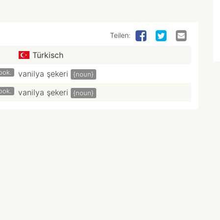
Teilen:
Türkisch
ook.
vanilya şekeri
{noun}
ook.
vanilya şekeri
{noun}