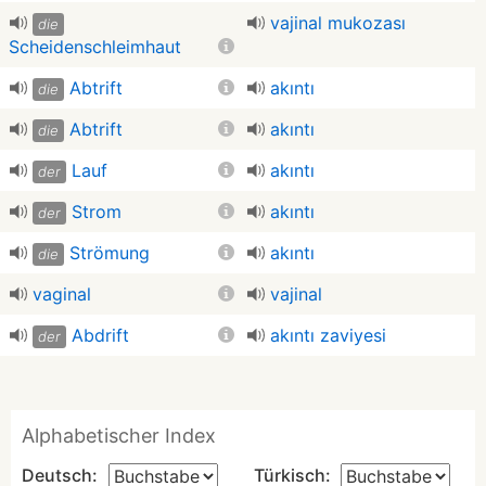
vajinal mukozası
die
Scheidenschleimhaut
Abtrift
akıntı
die
Abtrift
akıntı
die
Lauf
akıntı
der
Strom
akıntı
der
Strömung
akıntı
die
vaginal
vajinal
Abdrift
akıntı zaviyesi
der
Alphabetischer Index
Deutsch:
Türkisch: