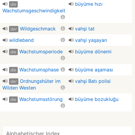
büyüme hızı
die
Wachstumsgeschwindigkeit
Wildgeschmack
vahşi tat
der
wildlebend
vahşi yaşayan
Wachstumsperiode
büyüme dönemi
die
Wachstumsphase
büyüme aşaması
die
Ordnungshüter im
vahşi Batı polisi
der
Wilden Westen
Wachstumsstörung
büyüme bozukluğu
die
Alphabetischer Index