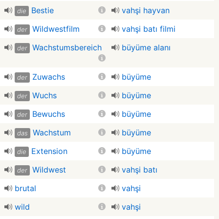
Bestie
vahşi hayvan
die
Wildwestfilm
vahşi batı filmi
der
Wachstumsbereich
büyüme alanı
der
Zuwachs
büyüme
der
Wuchs
büyüme
der
Bewuchs
büyüme
der
Wachstum
büyüme
das
Extension
büyüme
die
Wildwest
vahşi batı
der
brutal
vahşi
wild
vahşi