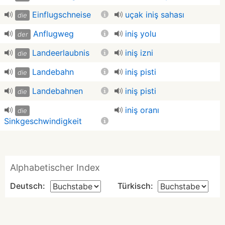
Einflugschneise
uçak iniş sahası
die
Anflugweg
iniş yolu
der
Landeerlaubnis
iniş izni
die
Landebahn
iniş pisti
die
Landebahnen
iniş pisti
die
iniş oranı
die
Sinkgeschwindigkeit
Alphabetischer Index
Deutsch:
Türkisch: