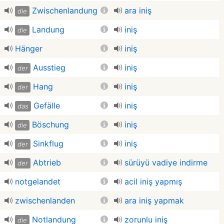
Zwischenlandung
ara iniş
die
Landung
iniş
die
Hänger
iniş
Ausstieg
iniş
der
Hang
iniş
der
Gefälle
iniş
das
Böschung
iniş
die
Sinkflug
iniş
der
Abtrieb
sürüyü vadiye indirme
der
notgelandet
acil iniş yapmış
zwischenlanden
ara iniş yapmak
Notlandung
zorunlu iniş
die