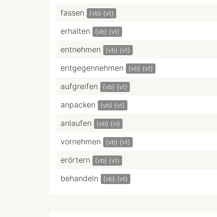
fassen
{vb}
{vt}
erhalten
{vb}
{vt}
entnehmen
{vb}
{vt}
entgegennehmen
{vb}
{vt}
aufgreifen
{vb}
{vt}
anpacken
{vb}
{vt}
anlaufen
{vb}
{vi}
vornehmen
{vb}
{vt}
erörtern
{vb}
{vt}
behandeln
{vb}
{vt}