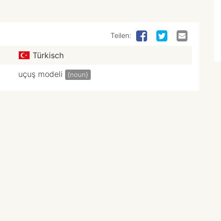
Teilen:
Türkisch
uçuş modeli
{noun}