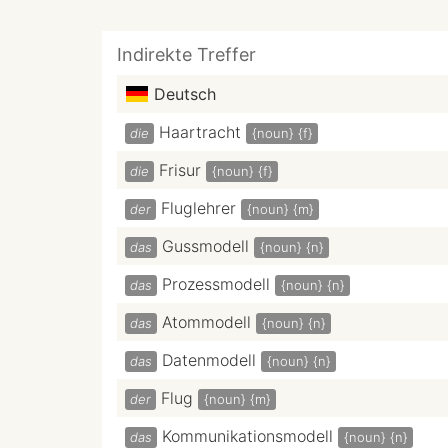
Indirekte Treffer
Deutsch
Haartracht
die
{noun}
{f}
Frisur
die
{noun}
{f}
Fluglehrer
der
{noun}
{m}
Gussmodell
das
{noun}
{n}
Prozessmodell
das
{noun}
{n}
Atommodell
das
{noun}
{n}
Datenmodell
das
{noun}
{n}
Flug
der
{noun}
{m}
Kommunikationsmodell
das
{noun}
{n}