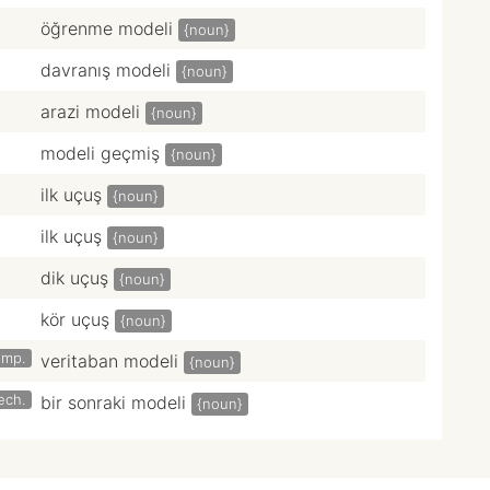
öğrenme modeli
{noun}
davranış modeli
{noun}
arazi modeli
{noun}
modeli geçmiş
{noun}
ilk uçuş
{noun}
ilk uçuş
{noun}
dik uçuş
{noun}
kör uçuş
{noun}
omp.
veritaban modeli
{noun}
ech.
bir sonraki modeli
{noun}