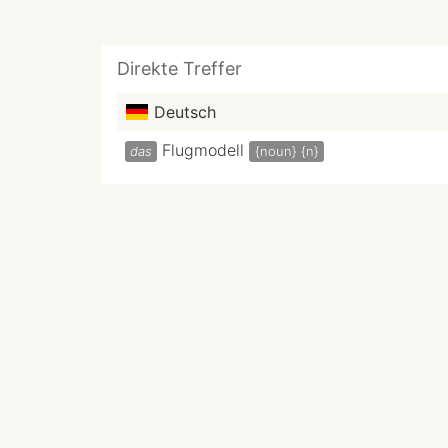
Direkte Treffer
Deutsch
Flugmodell
das
{noun}
{n}