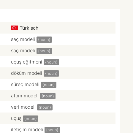
Türkisch
saç modeli
{noun}
saç modeli
{noun}
uçuş eğitmeni
{noun}
döküm modeli
{noun}
süreç modeli
{noun}
atom modeli
{noun}
veri modeli
{noun}
uçuş
{noun}
iletişim modeli
{noun}