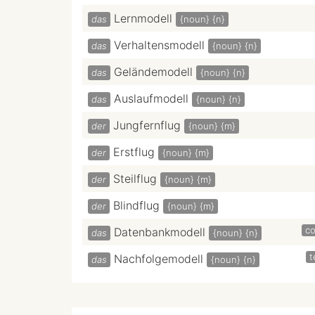
Lernmodell
das
{noun}
{n}
Verhaltensmodell
das
{noun}
{n}
Geländemodell
das
{noun}
{n}
Auslaufmodell
das
{noun}
{n}
Jungfernflug
der
{noun}
{m}
Erstflug
der
{noun}
{m}
Steilflug
der
{noun}
{m}
Blindflug
der
{noun}
{m}
c
Datenbankmodell
das
{noun}
{n}
t
Nachfolgemodell
das
{noun}
{n}