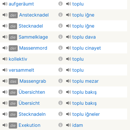
aufgeräumt
toplu
Anstecknadel
toplu iğne
der
Stecknadel
toplu iğne
die
Sammelklage
toplu dava
die
Massenmord
toplu cinayet
der
kollektiv
toplu
versammelt
toplu
Massengrab
toplu mezar
das
Übersichten
toplu bakış
die
Übersicht
toplu bakış
die
Stecknadeln
toplu iğneler
die
Exekution
idam
die