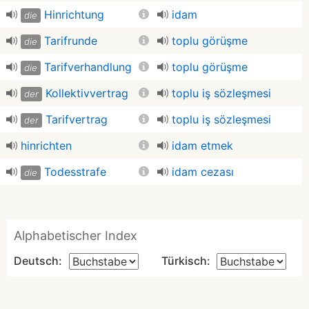
Hinrichtung
idam
die
Tarifrunde
toplu görüşme
die
Tarifverhandlung
toplu görüşme
die
Kollektivvertrag
toplu iş sözleşmesi
der
Tarifvertrag
toplu iş sözleşmesi
der
hinrichten
idam etmek
Todesstrafe
idam cezası
die
Alphabetischer Index
Deutsch:
Türkisch: