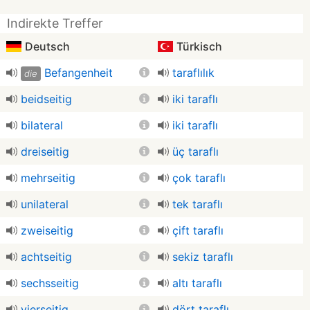
Indirekte Treffer
Deutsch
Türkisch
Befangenheit
taraflılık
die
beidseitig
iki taraflı
bilateral
iki taraflı
dreiseitig
üç taraflı
mehrseitig
çok taraflı
unilateral
tek taraflı
zweiseitig
çift taraflı
achtseitig
sekiz taraflı
sechsseitig
altı taraflı
vierseitig
dört taraflı