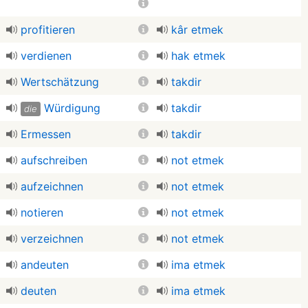
profitieren
kâr etmek
verdienen
hak etmek
Wertschätzung
takdir
Würdigung
takdir
die
Ermessen
takdir
aufschreiben
not etmek
aufzeichnen
not etmek
notieren
not etmek
verzeichnen
not etmek
andeuten
ima etmek
deuten
ima etmek