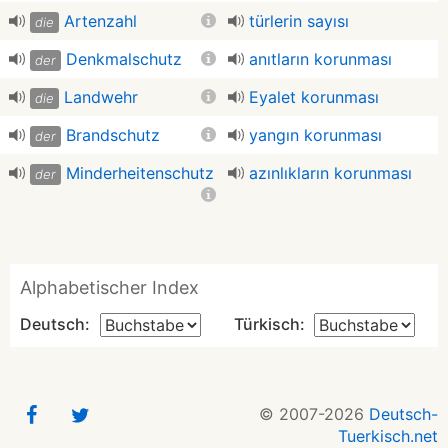
Artenzahl
türlerin sayısı
die
Denkmalschutz
anıtların korunması
der
Landwehr
Eyalet korunması
die
Brandschutz
yangın korunması
der
Minderheitenschutz
azınlıkların korunması
der
Alphabetischer Index
Deutsch:
Türkisch:
© 2007-2026
Deutsch-
Tuerkisch.net