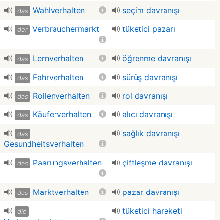
Wahlverhalten
seçim davranışı
das
Verbrauchermarkt
tüketici pazarı
der
Lernverhalten
öğrenme davranışı
das
Fahrverhalten
sürüş davranışı
das
Rollenverhalten
rol davranışı
das
Käuferverhalten
alıcı davranışı
das
sağlık davranışı
das
Gesundheitsverhalten
Paarungsverhalten
çiftleşme davranışı
das
Marktverhalten
pazar davranışı
das
tüketici hareketi
die