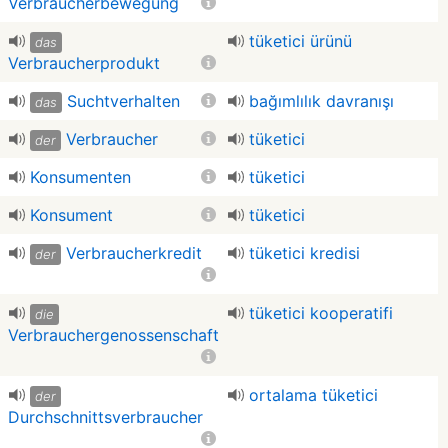
Verbraucherbewegung
tüketici ürünü
das
Verbraucherprodukt
Suchtverhalten
bağımlılık davranışı
das
Verbraucher
tüketici
der
Konsumenten
tüketici
Konsument
tüketici
Verbraucherkredit
tüketici kredisi
der
tüketici kooperatifi
die
Verbrauchergenossenschaft
ortalama tüketici
der
Durchschnittsverbraucher