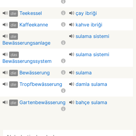
Teekessel
çay ibriği
die
Kaffeekanne
kahve ibriği
die
sulama sistemi
die
Bewässerungsanlage
sulama sistemi
das
Bewässerungssystem
Bewässerung
sulama
die
Tropfbewässerung
damla sulama
die
Gartenbewässerung
bahçe sulama
die