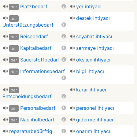
Platzbedarf
yer ihtiyacı
der
destek ihtiyacı
der
Unterstützungsbedarf
Reisebedarf
seyahat ihtiyacı
der
Kapitalbedarf
sermaye ihtiyacı
der
Sauerstoffbedarf
oksijen ihtiyacı
der
Informationsbedarf
bilgi ihtiyacı
der
karar ihtiyacı
der
Entscheidungsbedarf
Personalbedarf
personel ihtiyacı
der
Nachholbedarf
giderme ihtiyacı
der
reparaturbedürftig
onarım ihtiyacı