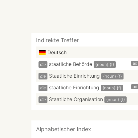
Indirekte Treffer
Deutsch
ad
staatliche Behörde
die
{noun}
{f}
Staatliche Einrichtung
die
{noun}
{f}
ad
staatliche Einrichtung
die
{noun}
{f}
Staatliche Organisation
die
{noun}
{f}
Alphabetischer Index