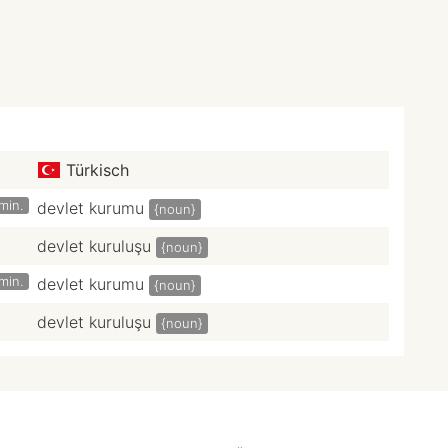
Türkisch
min.
devlet kurumu
{noun}
devlet kuruluşu
{noun}
min.
devlet kurumu
{noun}
devlet kuruluşu
{noun}