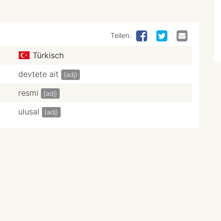
Teilen:
Türkisch
devtete ait
{adj}
resmi
{adj}
ulusal
{adj}