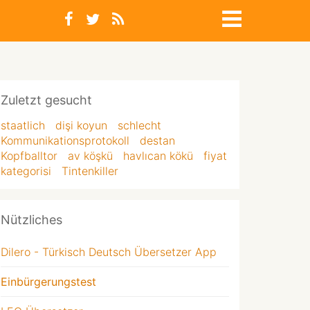
Zuletzt gesucht
staatlich
dişi koyun
schlecht
Kommunikationsprotokoll
destan
Kopfballtor
av köşkü
havlıcan kökü
fiyat
kategorisi
Tintenkiller
Nützliches
Dilero - Türkisch Deutsch Übersetzer App
Einbürgerungstest