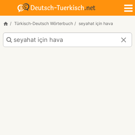
Türkisch-Deutsch Wörterbuch
seyahat için hava
Türkisch-
Deutsch
Übersetzung
für
"seyahat
için
hava"