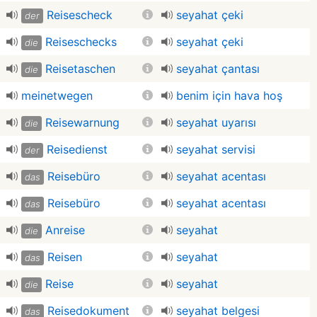
Reisescheck
seyahat çeki
der
Reiseschecks
seyahat çeki
die
Reisetaschen
seyahat çantası
die
meinetwegen
benim için hava hoş
Reisewarnung
seyahat uyarısı
die
Reisedienst
seyahat servisi
der
Reisebüro
seyahat acentası
das
Reisebüro
seyahat acentası
das
Anreise
seyahat
die
Reisen
seyahat
das
Reise
seyahat
die
Reisedokument
seyahat belgesi
das