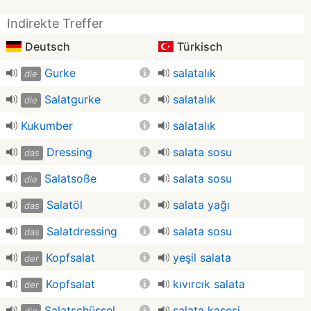
Indirekte Treffer
Deutsch
Türkisch
Gurke
salatalık
die
Salatgurke
salatalık
die
Kukumber
salatalık
Dressing
salata sosu
das
Salatsoße
salata sosu
die
Salatöl
salata yağı
das
Salatdressing
salata sosu
das
Kopfsalat
yeşil salata
der
Kopfsalat
kıvırcık salata
der
Salatschüssel
salata kasesi