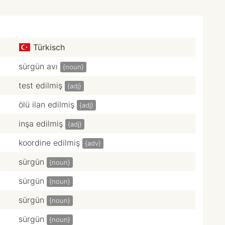
Türkisch
sürgün avı
{noun}
test edilmiş
{adj}
ölü ilan edilmiş
{adj}
inşa edilmiş
{adj}
koordine edilmiş
{adv}
sürgün
{noun}
sürgün
{noun}
sürgün
{noun}
sürgün
{noun}