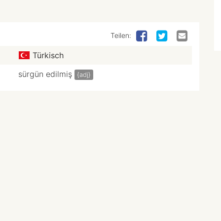
Teilen:
Türkisch
sürgün edilmiş
{adj}