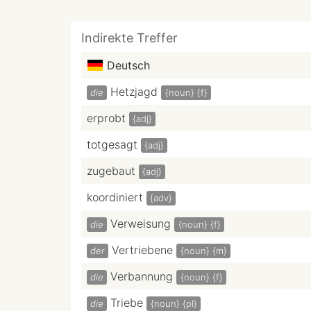
Indirekte Treffer
Deutsch
Hetzjagd
die
{noun}
{f}
erprobt
{adj}
totgesagt
{adj}
zugebaut
{adj}
koordiniert
{adv}
Verweisung
die
{noun}
{f}
Vertriebene
der
{noun}
{m}
Verbannung
die
{noun}
{f}
Triebe
die
{noun}
{pl}