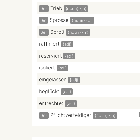
Trieb
der
{noun}
{m}
Sprosse
die
{noun}
{pl}
Sproß
der
{noun}
{m}
raffiniert
{adj}
reserviert
{adj}
isoliert
{adj}
eingelassen
{adj}
beglückt
{adj}
entrechtet
{adj}
Pflichtverteidiger
der
{noun}
{m}