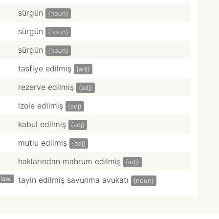
sürgün
{noun}
sürgün
{noun}
sürgün
{noun}
tasfiye edilmiş
{adj}
rezerve edilmiş
{adj}
izole edilmiş
{adj}
kabul edilmiş
{adj}
mutlu edilmiş
{adj}
haklarından mahrum edilmiş
{adj}
law.
tayin edilmiş savunma avukatı
{noun}