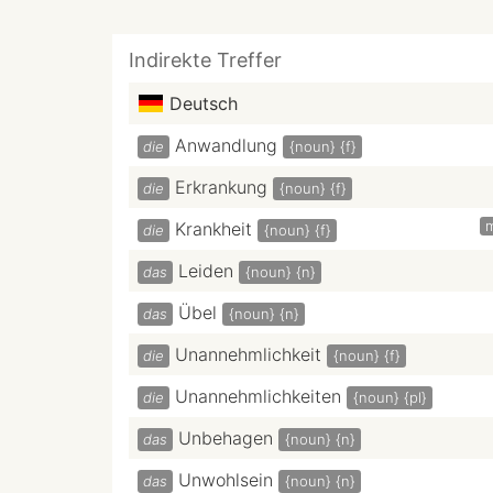
Indirekte Treffer
Deutsch
Anwandlung
die
{noun}
{f}
Erkrankung
die
{noun}
{f}
Krankheit
die
{noun}
{f}
Leiden
das
{noun}
{n}
Übel
das
{noun}
{n}
Unannehmlichkeit
die
{noun}
{f}
Unannehmlichkeiten
die
{noun}
{pl}
Unbehagen
das
{noun}
{n}
Unwohlsein
das
{noun}
{n}