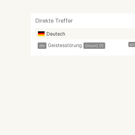
Direkte Treffer
Deutsch
ps
Geistesstörung
die
{noun}
{f}