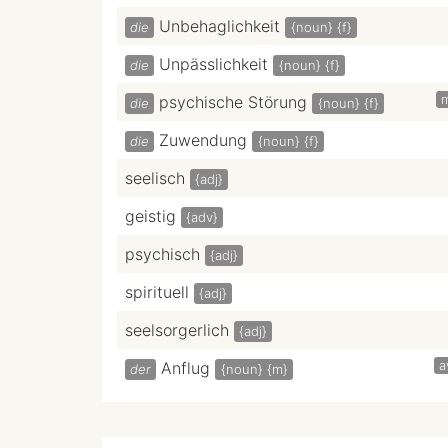
Unbehaglichkeit
die
{noun}
{f}
Unpässlichkeit
die
{noun}
{f}
psychische Störung
die
{noun}
{f}
Zuwendung
die
{noun}
{f}
seelisch
{adj}
geistig
{adv}
psychisch
{adj}
spirituell
{adj}
seelsorgerlich
{adj}
a
Anflug
der
{noun}
{m}