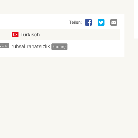
Teilen:
Türkisch
ych.
ruhsal rahatsızlık
{noun}