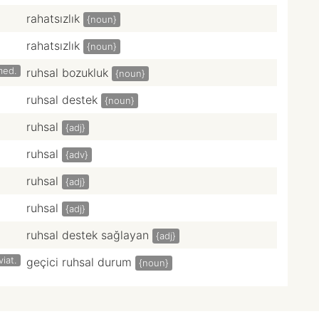
rahatsızlık
{noun}
rahatsızlık
{noun}
med.
ruhsal bozukluk
{noun}
ruhsal destek
{noun}
ruhsal
{adj}
ruhsal
{adv}
ruhsal
{adj}
ruhsal
{adj}
ruhsal destek sağlayan
{adj}
viat.
geçici ruhsal durum
{noun}