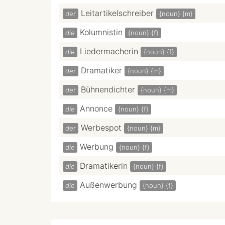
Leitartikelschreiber
der
{noun}
{m}
Kolumnistin
die
{noun}
{f}
Liedermacherin
die
{noun}
{f}
Dramatiker
der
{noun}
{m}
Bühnendichter
der
{noun}
{m}
Annonce
die
{noun}
{f}
Werbespot
der
{noun}
{m}
Werbung
die
{noun}
{f}
Dramatikerin
die
{noun}
{f}
Außenwerbung
die
{noun}
{f}