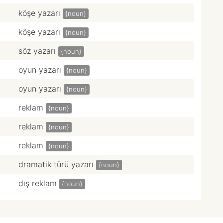
köşe yazarı
{noun}
köşe yazarı
{noun}
söz yazarı
{noun}
oyun yazarı
{noun}
oyun yazarı
{noun}
reklam
{noun}
reklam
{noun}
reklam
{noun}
dramatik türü yazarı
{noun}
dış reklam
{noun}