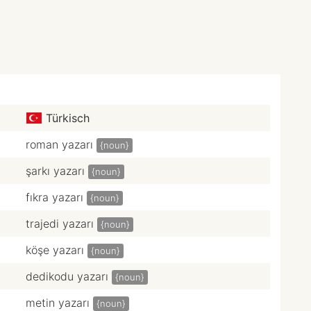
Türkisch
roman yazarı
{noun}
şarkı yazarı
{noun}
fıkra yazarı
{noun}
trajedi yazarı
{noun}
köşe yazarı
{noun}
dedikodu yazarı
{noun}
metin yazarı
{noun}