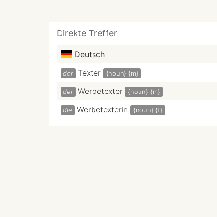
Direkte Treffer
Deutsch
Texter
der
{noun}
{m}
Werbetexter
der
{noun}
{m}
Werbetexterin
die
{noun}
{f}