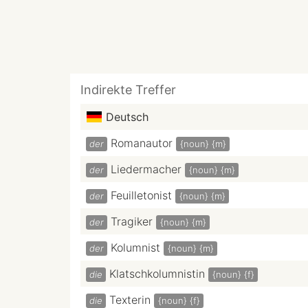
Indirekte Treffer
Deutsch
Romanautor
der
{noun}
{m}
Liedermacher
der
{noun}
{m}
Feuilletonist
der
{noun}
{m}
Tragiker
der
{noun}
{m}
Kolumnist
der
{noun}
{m}
Klatschkolumnistin
die
{noun}
{f}
Texterin
die
{noun}
{f}