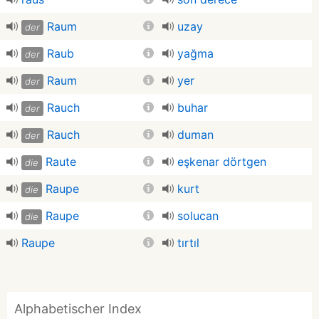
Raum
uzay
der
Raub
yağma
der
Raum
yer
der
Rauch
buhar
der
Rauch
duman
der
Raute
eşkenar dörtgen
die
Raupe
kurt
die
Raupe
solucan
die
Raupe
tırtıl
Alphabetischer Index