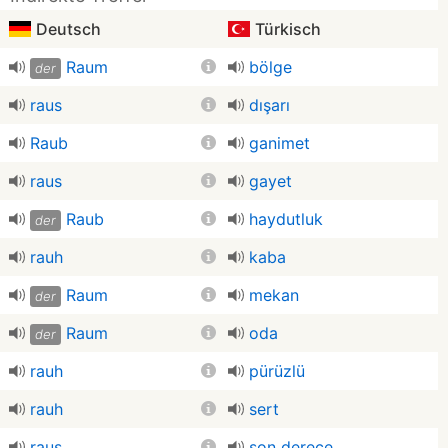
Deutsch
Türkisch
Raum
bölge
der
raus
dışarı
Raub
ganimet
raus
gayet
Raub
haydutluk
der
rauh
kaba
Raum
mekan
der
Raum
oda
der
rauh
pürüzlü
rauh
sert
raus
son derece