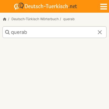
Deutsch-Türkisch Wörterbuch
querab
Deutsch-
Türkisch
Übersetzung
für
"querab"