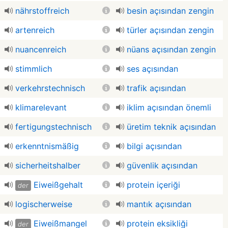
nährstoffreich
besin açısından zengin
artenreich
türler açısından zengin
nuancenreich
nüans açısından zengin
stimmlich
ses açısından
verkehrstechnisch
trafik açısından
klimarelevant
iklim açısından önemli
fertigungstechnisch
üretim teknik açısından
erkenntnismäßig
bilgi açısından
sicherheitshalber
güvenlik açısından
Eiweißgehalt
protein içeriği
der
logischerweise
mantık açısından
Eiweißmangel
protein eksikliği
der