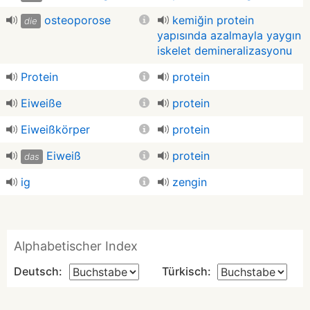
osteoporose
kemiğin protein
die
yapısında azalmayla yaygın
iskelet demineralizasyonu
Protein
protein
Eiweiße
protein
Eiweißkörper
protein
Eiweiß
protein
das
ig
zengin
Alphabetischer Index
Deutsch:
Türkisch: